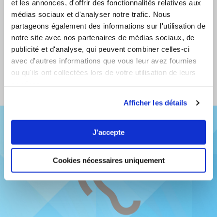
et les annonces, d'offrir des fonctionnalités relatives aux
SUSSURRATO)
médias sociaux et d'analyser notre trafic. Nous
L’interprete si pone alle spalle della
partageons également des informations sur l'utilisation de
persona per la quale interpreta e le
notre site avec nos partenaires de médias sociaux, de
publicité et d'analyse, qui peuvent combiner celles-ci
sussurra la traduzione nell’orecchio.
avec d'autres informations que vous leur avez fournies
ou qu'ils ont collectées lors de votre utilisation de leurs
services.
Afficher les détails
J'accepte
Cookies nécessaires uniquement