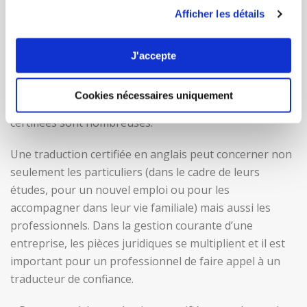
UNE DEMANDE SOUTENUE
Afficher les détails
De par le caractère très international et dynamique de
J'accepte
la Côte d’Azur, de nombreuses nationalités sont
amenées à se croiser, pour des raisons personnelles
Cookies nécessaires uniquement
ou professionnelles, et les demandes de traductions
certifiées sont nombreuses.
Une traduction certifiée en anglais peut concerner non
seulement les particuliers (dans le cadre de leurs
études, pour un nouvel emploi ou pour les
accompagner dans leur vie familiale) mais aussi les
professionnels. Dans la gestion courante d’une
entreprise, les pièces juridiques se multiplient et il est
important pour un professionnel de faire appel à un
traducteur de confiance.