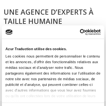
UNE AGENCE D’EXPERTS À
TAILLE HUMAINE
Outre sa certification de traducteur assermenté en
anglais, Élodie capitalise sur des valeurs qui font partie
de l’ADN d’Azur Traduction :
Azur Traduction utilise des cookies.
– les compétences,
Les cookies nous permettent de personnaliser le contenu
– l’expérience,
et les annonces, d'offrir des fonctionnalités relatives aux
– le professionnalisme,
médias sociaux et d'analyser notre trafic. Nous
partageons également des informations sur l'utilisation de
– la réactivité,
notre site avec nos partenaires de médias sociaux, de
– le respect des délais,
publicité et d'analyse, qui peuvent combiner celles-ci
– la confidentialité.
avec d'autres informations que vous leur avez fournies
ou qu'ils ont collectées lors de votre utilisation de leurs
services.